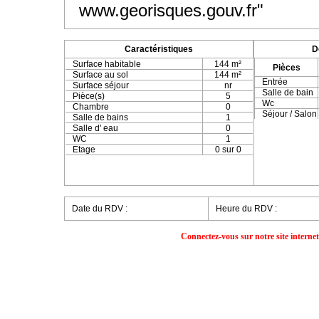
www.georisques.gouv.fr"
Caractéristiques
D
Surface habitable
144 m²
Pièces
Surface au sol
144 m²
Entrée
Surface séjour
nr
Salle de bain
Pièce(s)
5
Wc
Chambre
0
Séjour / Salon
Salle de bains
1
Salle d' eau
0
WC
1
Etage
0 sur 0
Date du RDV :
Heure du RDV :
Connectez-vous sur notre site interne