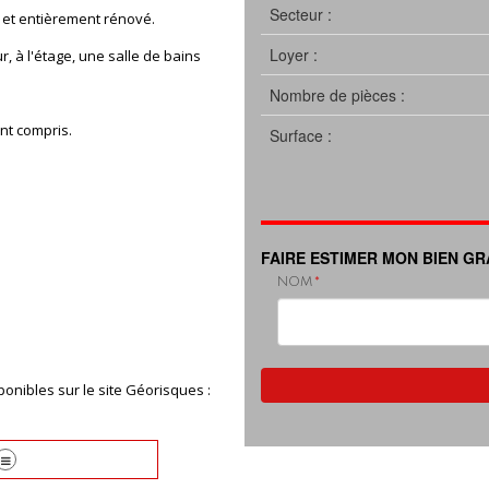
Secteur :
 et entièrement rénové.
Loyer :
, à l'étage, une salle de bains
Nombre de pièces :
nt compris.
Surface :
FAIRE ESTIMER MON BIEN G
NOM
onibles sur le site Géorisques :