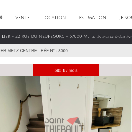
VENTE
LOCATION
ESTIMATION
JE S
bilier - 22 rue du Neufbourg - 57000 METZ
(En face de l'hôtel Me
R METZ CENTRE - RÉF N° : 3000
595 € / mois