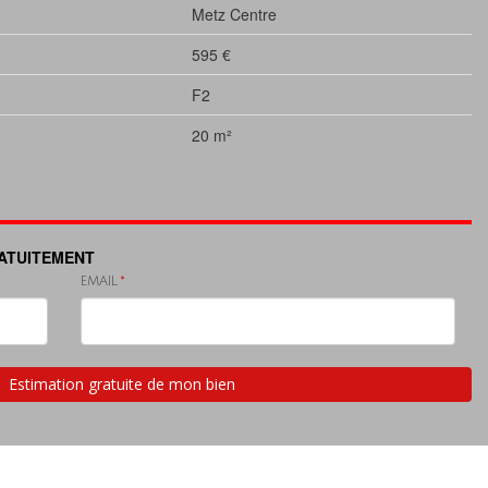
Metz Centre
595 €
F2
20 m²
RATUITEMENT
EMAIL
Estimation gratuite de mon bien