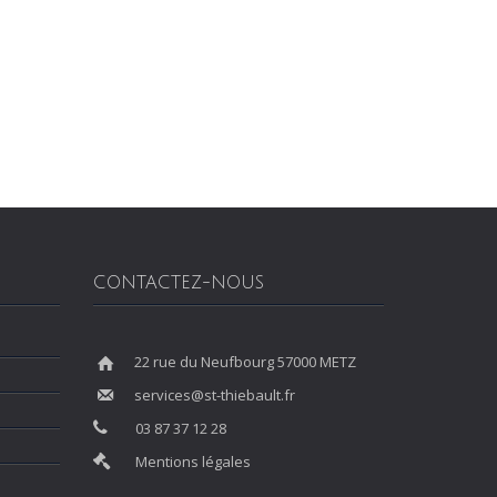
CONTACTEZ-NOUS
22 rue du Neufbourg 57000 METZ
services@st-thiebault.fr
03 87 37 12 28
Mentions légales