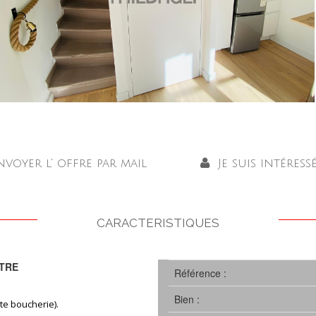
nvoyer l' offre par mail
Je suis intéress
CARACTERISTIQUES
TRE
Référence :
Bien :
te boucherie).