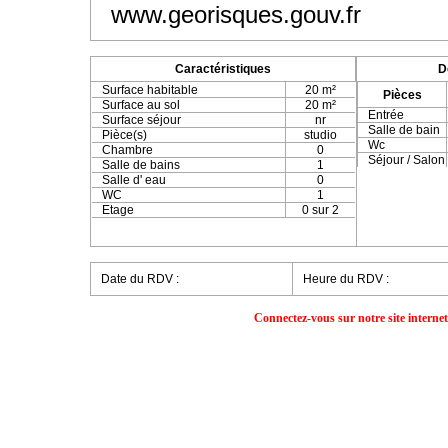
www.georisques.gouv.fr
Caractéristiques
D
Surface habitable
20 m²
Pièces
Surface au sol
20 m²
Entrée
Surface séjour
nr
Salle de bain
Pièce(s)
studio
Wc
Chambre
0
Séjour / Salon
Salle de bains
1
Salle d' eau
0
WC
1
Etage
0 sur 2
Date du RDV :
Heure du RDV :
Connectez-vous sur notre site interne