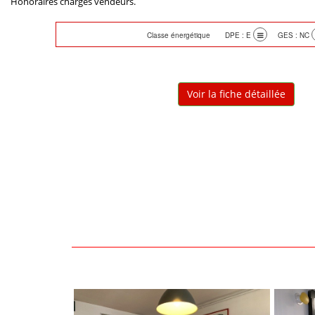
Honoraires charges vendeurs.
Classe énergétique DPE : E
GES : NC
Voir la fiche détaillée