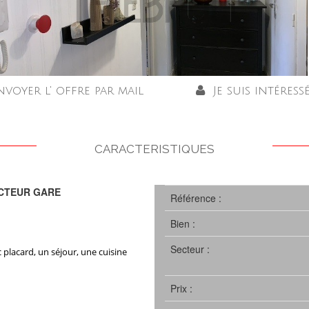
nvoyer l' offre par mail
Je suis intéress
CARACTERISTIQUES
CTEUR GARE
Référence :
Bien :
Secteur :
lacard, un séjour, une cuisine
Prix :