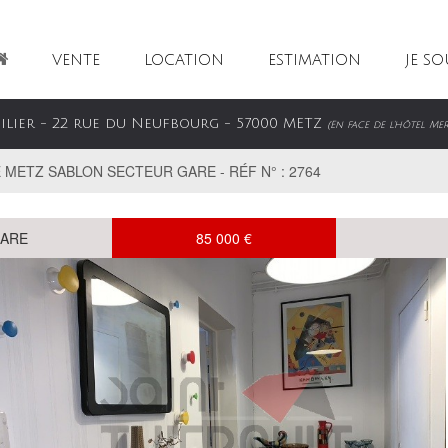
VENTE
LOCATION
ESTIMATION
JE S
bilier - 22 rue du Neufbourg - 57000 METZ
(En face de l'hôtel Me
METZ SABLON SECTEUR GARE - RÉF N° : 2764
GARE
85 000 €